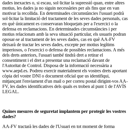
dades inexactes o, si escau, sol·licitar la supressió quan, entre altres
motius, les dades ja no siguin necessàries per als fins que en van
motivar la recollida. En determinades circumstàncies l'usuari podrà
sol·licitar la limitació del tractament de les seves dades personals, cas
en què únicament es conservaran bloquejats per a l'exercici o la
defensa en reclamacions. En determinades circumstàncies i per
motius relacionats amb la seva situació particular, els usuaris podran
oposar-se al tractament de les seves dades, cas en què AA-FV
deixarà de tractar les seves dades, excepte per motius legítims
imperiosos, o l'exercici o defensa de possibles reclamacions. A més
dels drets anteriors, l'usuari també tindrà dret a retirar el
consentiment i el dret a presentar una reclamació davant de
l'Autoritat de Control. Disposa de la informació necessària a
www.aepd.es. Podreu exercir materialment els vostres drets aportant
còpia del vostre DNI o document oficial que us identifiqui,
mitjançant l'enviament d'un mail o per correu postal dirigint-vos AA-
FV, les dades identificatives dels quals es troben al punt 1 de l'AVÍS
LEGAL.
Quines mesures de seguretat implantem per protegir les vostres
dades?
AA-FV tractarà les dades de l'Usuari en tot moment de forma