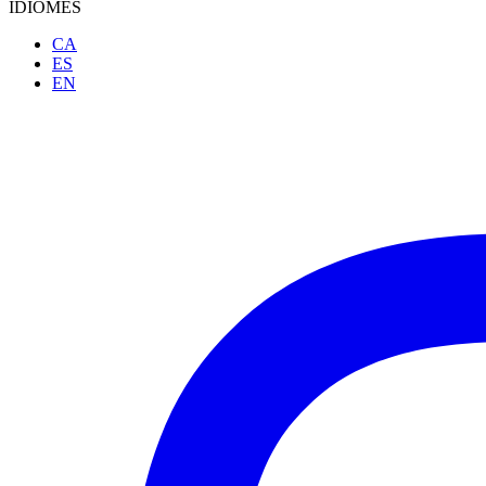
IDIOMES
CA
ES
EN